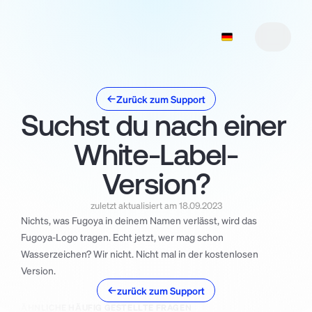
Zurück zum Support
Suchst du nach einer 
Funktionen
1
Funktionen
Preise
2
1
White-Label-
Roadmap
Preise
2
3
Roadmap
Manifesto
3
4
Version?
Manifesto
Support
5
4
zuletzt aktualisiert am 18.09.2023
Support
Changelog
5
6
Nichts, was Fugoya in deinem Namen verlässt, wird das 
Changelog
Download
7
6
Fugoya-Logo tragen. Echt jetzt, wer mag schon 
Download
7
Wasserzeichen? Wir nicht. Nicht mal in der kostenlosen 
Version.
zurück zum Support
ÄHNLICHE HÄUFIG GESTELLTE FRAGEN