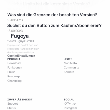
Welche Limits hat die kostenlose Version?
26.09.2023
Was sind die Grenzen der bezahlten Version?
18.09.2023
Suchst du den Button zum Kaufen/Abonnieren?
18.09.2023
®
2025
Fugoya GmbH
Fugoya und das F Logo sind 
registrierte Handelsmarken in 
der Europäischen Union.
Cookie Einstellungen
PRODUKT
LEUTE
Download
Manifesto
Funktionen
Community
Preise
Karriere
Roadmap
Changelog
ZUVERLÄSSIGKEIT
SOCIAL
Support
X/Twitter
Status
Instagram