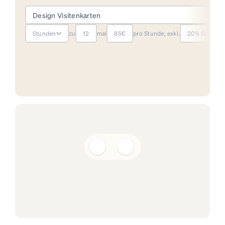
Design Visitenkarten
Stunden
zu
12
mal
85€
pro Stunde, exkl.
20% Steuer
Erstelle Angebote aus
wiederverwendbaren Blöcken
Mit einem Klick in
(e)Rechnungen konvertieren