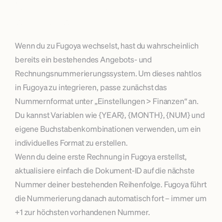
Nummerierungssystem 
weiterverwenden?
Wenn du zu Fugoya wechselst, hast du wahrscheinlich 
bereits ein bestehendes Angebots- und 
Rechnungsnummerierungssystem. Um dieses nahtlos 
in Fugoya zu integrieren, passe zunächst das 
Nummernformat unter „Einstellungen > Finanzen“ an. 
Du kannst Variablen wie {YEAR}, {MONTH}, {NUM} und 
eigene Buchstabenkombinationen verwenden, um ein 
individuelles Format zu erstellen.
Wenn du deine erste Rechnung in Fugoya erstellst, 
aktualisiere einfach die Dokument-ID auf die nächste 
Nummer deiner bestehenden Reihenfolge. Fugoya führt 
die Nummerierung danach automatisch fort – immer um 
+1 zur höchsten vorhandenen Nummer.
Kann ich Rechnungen bearbeiten, 