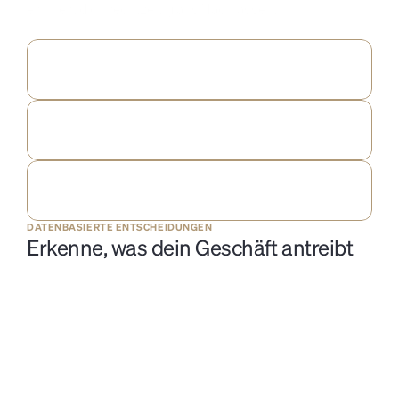
erinnert dich rechtzeitig ans Nachfassen.
Lege individuelle 
Fälligkeitsdaten
 fest, die den Zeitpunkt der 
Mahnungen steuern.
Alle E-Mails sind vollständig 
white-labeled
 – ohne Fugoya-
Branding.
Setze dich 
automatisch in CC
, um bei jeder ausgehenden E-
Mail im Bilde zu bleiben.
DATENBASIERTE ENTSCHEIDUNGEN
Erkenne, was dein Geschäft antreibt