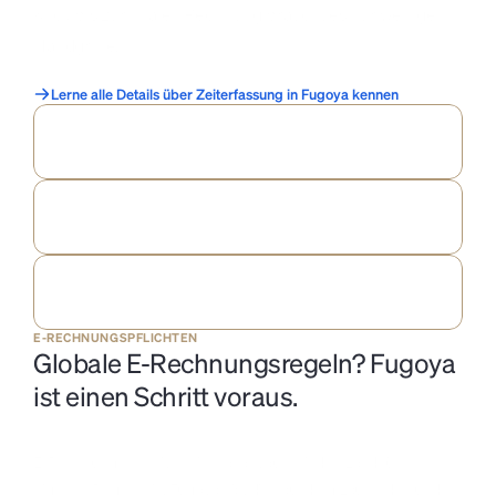
Klick bis zur finalen Rechnung braucht es nur wenige 
Handgriffe.
Lerne alle Details über Zeiterfassung in Fugoya kennen
Wende 
optionale Rundung 
an, wenn du erfasste Zeit in 
Rechnungen umwandelst.
Der Heute-Bildschirm 
erinnert dich
 daran, eine 
Rechnung
 zu 
stellen, sobald genug Zeit aufgelaufen ist.
Du bevorzugst manuelles Tracking? 
Timer
 sind in Fugoya 
genauso erstklassig.
E-RECHNUNGSPFLICHTEN
Globale E-Rechnungsregeln? Fugoya 
ist einen Schritt voraus.
Frankreich
Deutschland
Kroatien
Factur-X
X-Rechnung v3
EN16931 UBL
E-Rechnungen breiten sich rasant aus – jedes Land führt seine 
eigenen Regeln ein. Fugoya hält dich auf dem Laufenden und 