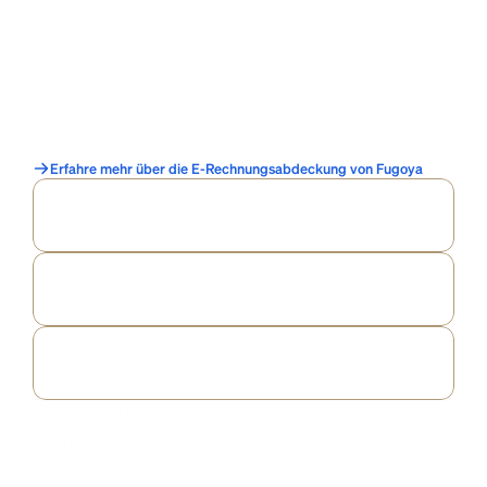
zeigt genau, wie wir lokale Anforderungen erfüllen. Selbst dort, 
wo sie noch nicht verpflichtend sind, kannst du bereits 
konforme Dateien exportieren. Außerdem bereiten wir den 
direkten Versand und Empfang über das Peppol-Netzwerk 
sowie die automatische Übermittlung an lokale Behörden vor.
Erfahre mehr über die E-Rechnungsabdeckung von Fugoya
Wechsle frei zwischen 
PDF
- oder 
E-Rechnungen
 als Anhang 
– 
je nach Kunde
.
Wähle dein 
Steuerland
, und Fugoya nutzt das passende 
E-
Rechnungsformat
.
Gib deine 
IBAN
 ein, um sie automatisch in E-Rechnungen 
einzubinden.
NIE WIEDER VERGESSEN
Automatisierte, anpassbare 
Mahnungen