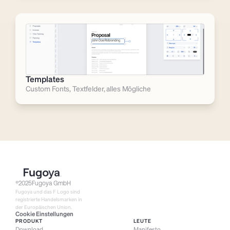
Templates
Custom Fonts, Textfelder, alles Mögliche
®
2025
Fugoya GmbH
Fugoya und das F Logo sind 
registrierte Handelsmarken in 
der Europäischen Union.
Cookie Einstellungen
PRODUKT
LEUTE
Download
Manifesto