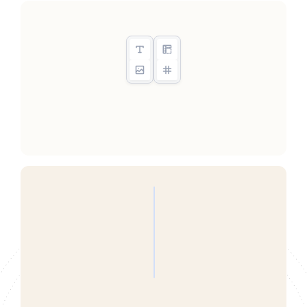
Gestalte wunderschöne
100% on-brand Vorlagen
Mahnungen automatisieren
und Statistiken prüfen