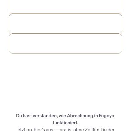
machen.
Schätze deine 
bevorstehenden Einnahmen
, um Rechnungen 
richtig zu timen und deinen Cashflow stabil zu halten.
Prüfe die 
Zahlungsmoral
, um zu sehen, ob du bei 
Erinnerungen strenger sein solltest.
Du hast verstanden, wie Abrechnung in Fugoya 
funktioniert.
Jetzt probier’s aus — gratis, ohne Zeitlimit in der 