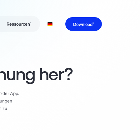
Ressourcen
4
Download
6
Download
6
anifesto
5
upport
6
Projekte
ommunity
7
Tasks
Vorlagen
Planung
nung her?
 der App. 
ungen 
 zu 