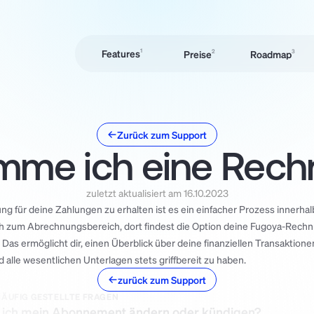
Features
1
Preise
2
Roadmap
3
Preise
2
Roadmap
3
M
S
C
Zurück zum Support
Angebote & 
me ich eine Rech
Rechnungen
Time Tracking
zuletzt aktualisiert am 16.10.2023
g für deine Zahlungen zu erhalten ist es ein einfacher Prozess innerhalb
h zum Abrechnungsbereich, dort findest die Option deine Fugoya-Rechn
Das ermöglicht dir, einen Überblick über deine finanziellen Transaktionen
 alle wesentlichen Unterlagen stets griffbereit zu haben.
zurück zum Support
HÄUFIG GESTELLTE FRAGEN
 ich mein Abonnement ändern oder kündigen?