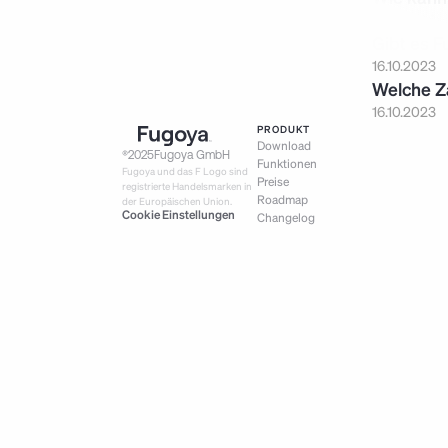
16.10.2023
Gibt es 
16.10.2023
Welche Z
16.10.2023
PRODUKT
Download
®
2025
Fugoya GmbH
Funktionen
Fugoya und das F Logo sind 
Preise
registrierte Handelsmarken in 
Roadmap
der Europäischen Union.
Cookie Einstellungen
Changelog