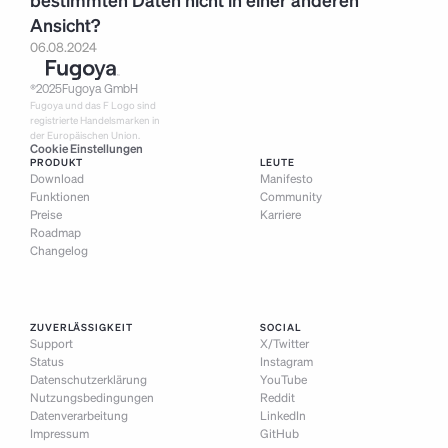
Ansicht?
06.08.2024
®
2025
Fugoya GmbH
Fugoya und das F Logo sind 
registrierte Handelsmarken in 
der Europäischen Union.
Cookie Einstellungen
PRODUKT
LEUTE
Download
Manifesto
Funktionen
Community
Preise
Karriere
Roadmap
Changelog
ZUVERLÄSSIGKEIT
SOCIAL
Support
X/Twitter
Status
Instagram
Datenschutzerklärung
YouTube
Nutzungsbedingungen
Reddit
Datenverarbeitung
LinkedIn
Impressum
GitHub